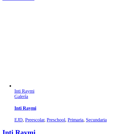
Inti Raymi
Galería
Inti Raymi
EJD
,
Preescolar
,
Preschool
,
Primaria
,
Secundaria
Inti Raymi