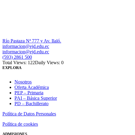
Río Pastaza Nª 777 y Av. Ilaló.
informacion@ejd.edu.ec
informacion@ejd.edu.ec
(593) 2861 500
Total Views: 122
Daily Views: 0
EXPLORA
Nosotros
Oferta Académica
PEP – Primaria
PAI – Básica Superior
PD – Bachillerato
Política de Datos Personales
Política de cookies
ADMISIONES