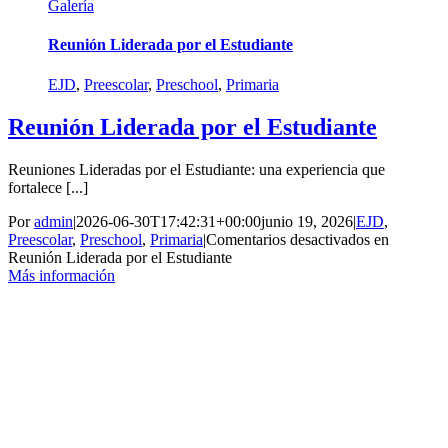
Galería
Reunión Liderada por el Estudiante
EJD
,
Preescolar
,
Preschool
,
Primaria
Reunión Liderada por el Estudiante
Reuniones Lideradas por el Estudiante: una experiencia que
fortalece [...]
Por
admin
|
2026-06-30T17:42:31+00:00
junio 19, 2026
|
EJD
,
Preescolar
,
Preschool
,
Primaria
|
Comentarios desactivados
en
Reunión Liderada por el Estudiante
Más información