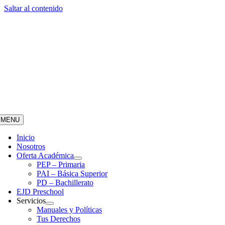
Saltar al contenido
MENU
Inicio
Nosotros
Oferta Académica
PEP – Primaria
PAI – Básica Superior
PD – Bachillerato
EJD Preschool
Servicios
Manuales y Políticas
Tus Derechos