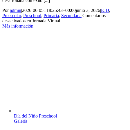
desarrollada con éxito [...]
Por
admin
|
2026-06-05T18:25:43+00:00
junio 3, 2026
|
EJD
,
Preescolar
,
Preschool
,
Primaria
,
Secundaria
|
Comentarios
desactivados
en Jornada Virtual
Más información
Día del Niño Preschool
Galería