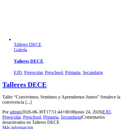
Talleres DECE
Galería
Talleres DECE
EJD
,
Preescolar
,
Preschool
,
Primaria
,
Secundaria
Talleres DECE
Taller “Convivimos, Sentimos y Aprendemos Juntos” fortalece la
convivencia [...]
Por
admin
|
2026-06-30T17:51:44+00:00
junio 24, 2026
|
EJD
,
Preescolar
,
Preschool
,
Primaria
,
Secundaria
|
Comentarios
desactivados
en Talleres DECE
Más información