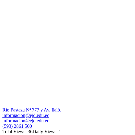
Río Pastaza Nª 777 y Av. Ilaló.
informacion@ejd.edu.ec
informacion@ejd.edu.ec
(593) 2861 500
Total Views: 36
Daily Views: 1