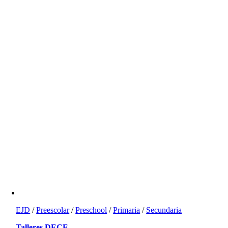
EJD
/
Preescolar
/
Preschool
/
Primaria
/
Secundaria
Talleres DECE