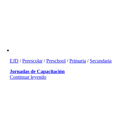
EJD
/
Preescolar
/
Preschool
/
Primaria
/
Secundaria
Jornadas de Capacitación
Continuar leyendo