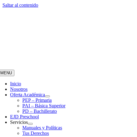
Saltar al contenido
MENU
Inicio
Nosotros
Oferta Académica
PEP – Primaria
PAI – Básica Superior
PD – Bachillerato
EJD Preschool
Servicios
Manuales y Políticas
Tus Derechos