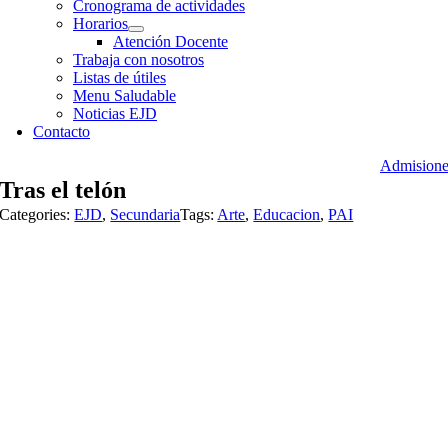
Cronograma de actividades
Horarios
Atención Docente
Trabaja con nosotros
Listas de útiles
Menu Saludable
Noticias EJD
Contacto
Admisione
Tras el telón
Categories:
EJD
,
Secundaria
Tags:
Arte
,
Educacion
,
PAI