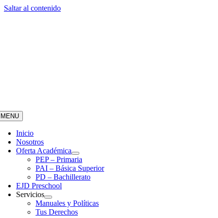
Saltar al contenido
MENU
Inicio
Nosotros
Oferta Académica
PEP – Primaria
PAI – Básica Superior
PD – Bachillerato
EJD Preschool
Servicios
Manuales y Políticas
Tus Derechos