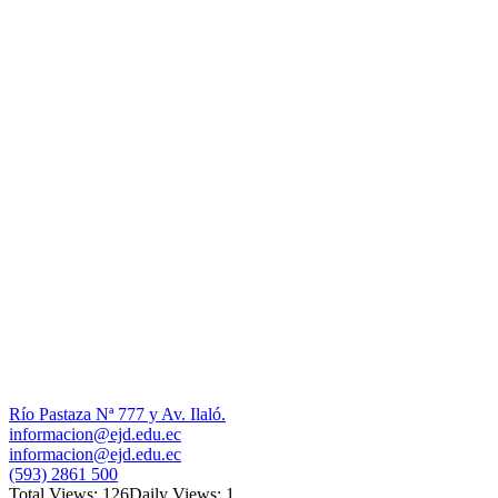
Río Pastaza Nª 777 y Av. Ilaló.
informacion@ejd.edu.ec
informacion@ejd.edu.ec
(593) 2861 500
Total Views: 126
Daily Views: 1