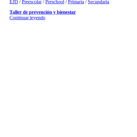
EJD
/
Preescolar
/
Preschool
/
Primaria
/
Secundaria
Taller de prevención y bienestar
Continuar leyendo