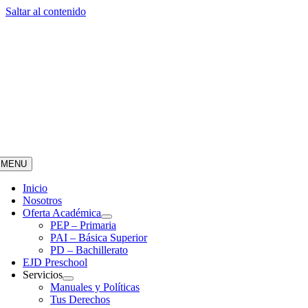
Saltar al contenido
MENU
Inicio
Nosotros
Oferta Académica
PEP – Primaria
PAI – Básica Superior
PD – Bachillerato
EJD Preschool
Servicios
Manuales y Políticas
Tus Derechos