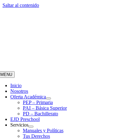
Saltar al contenido
MENU
Inicio
Nosotros
Oferta Académica
PEP – Primaria
PAI – Básica Superior
PD – Bachillerato
EJD Preschool
Servicios
Manuales y Políticas
Tus Derechos