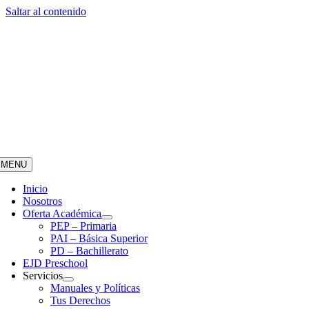
Saltar al contenido
MENU
Inicio
Nosotros
Oferta Académica
PEP – Primaria
PAI – Básica Superior
PD – Bachillerato
EJD Preschool
Servicios
Manuales y Políticas
Tus Derechos