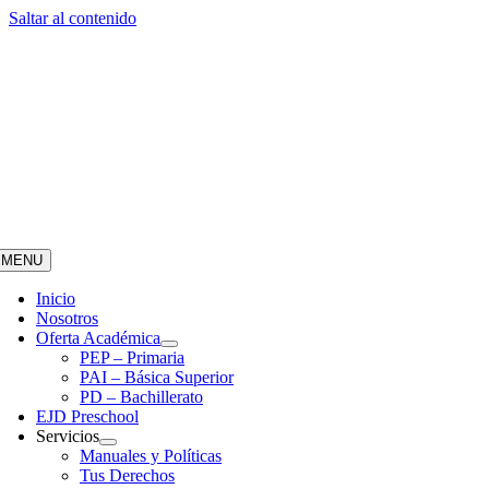
Saltar al contenido
MENU
Inicio
Nosotros
Oferta Académica
PEP – Primaria
PAI – Básica Superior
PD – Bachillerato
EJD Preschool
Servicios
Manuales y Políticas
Tus Derechos