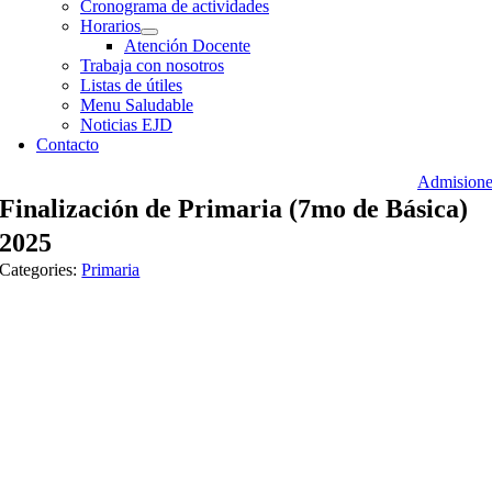
Cronograma de actividades
Horarios
Atención Docente
Trabaja con nosotros
Listas de útiles
Menu Saludable
Noticias EJD
Contacto
Admisione
Finalización de Primaria (7mo de Básica)
2025
Categories:
Primaria