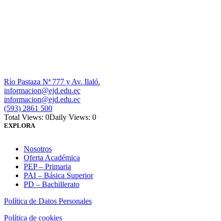
Río Pastaza Nª 777 y Av. Ilaló.
informacion@ejd.edu.ec
informacion@ejd.edu.ec
(593) 2861 500
Total Views: 0
Daily Views: 0
EXPLORA
Nosotros
Oferta Académica
PEP – Primaria
PAI – Básica Superior
PD – Bachillerato
Política de Datos Personales
Política de cookies