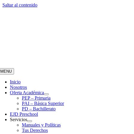
Saltar al contenido
MENU
Inicio
Nosotros
Oferta Académica
PEP – Primaria
PAI – Básica Superior
PD – Bachillerato
EJD Preschool
Servicios
Manuales y Políticas
Tus Derechos